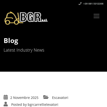
+39 081 5312308‬
Blog
Latest Industry News
2 Novembre 2025
Escavatori
Posted by
bgrcarrellielevatori