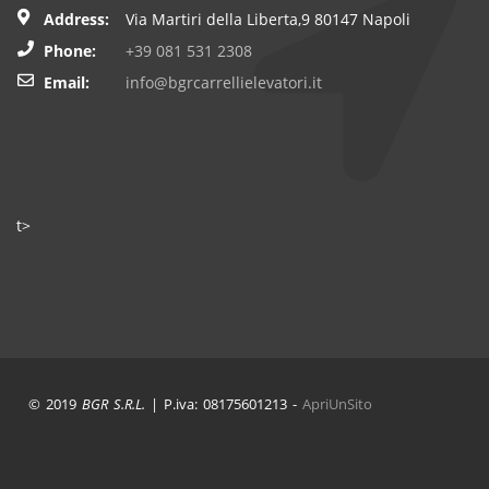
Address:
Via Martiri della Liberta,9 80147 Napoli
Phone:
+39 081 531 2308
Email:
info@bgrcarrellielevatori.it
t>
© 2019
BGR S.R.L.
| P.iva: 08175601213 -
ApriUnSito