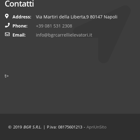
Contatti
Address:
Via Martiri della Liberta,9 80147 Napoli
Phone:
+39 081 531 2308
Email:
info@bgrcarrellielevatori.it
t>
© 2019
BGR S.R.L.
| P.iva: 08175601213 -
ApriUnSito