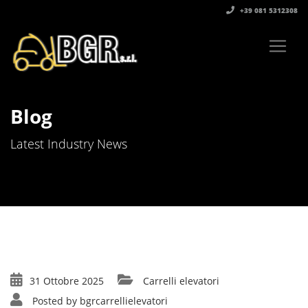
+39 081 5312308‬
Blog
Latest Industry News
31 Ottobre 2025
Carrelli elevatori
Posted by
bgrcarrellielevatori