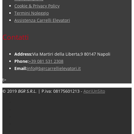
Cookie & Privacy Policy
Termini Noleggio
Assistenza Carrelli Elevatori
Contatti
Address:
Via Martiri della Liberta,9 80147 Napoli
Phone:
+39 081 531 2308
Email:
info@bgrcarrellielevatori.it
t>
© 2019
BGR S.R.L.
| P.iva: 08175601213 -
ApriUnSito