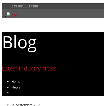
+39 081 5312308‬
Blog
Latest Industry News
Home
News
29 Settembre 2025