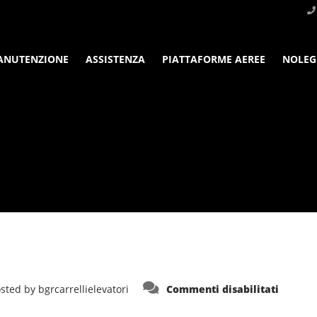
ANUTENZIONE
ASSISTENZA
PIATTAFORME AEREE
NOLEG
su
sted by
bgrcarrellielevatori
Commenti disabilitati