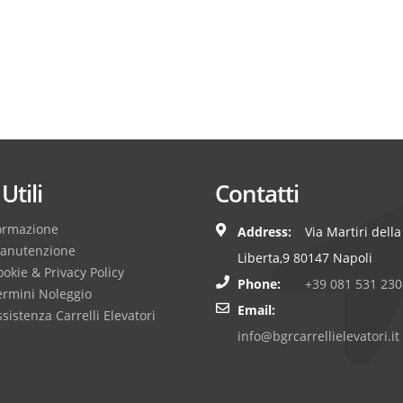
Utili
Contatti
ormazione
Address:
Via Martiri della
anutenzione
Liberta,9 80147 Napoli
okie & Privacy Policy
Phone:
+39 081 531 230
ermini Noleggio
Email:
sistenza Carrelli Elevatori
info@bgrcarrellielevatori.it