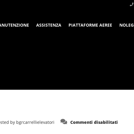
ANUTENZIONE
ASSISTENZA
PIATTAFORME AEREE
NOLEG
su
sted by
bgrcarrellielevatori
Commenti disabilitati