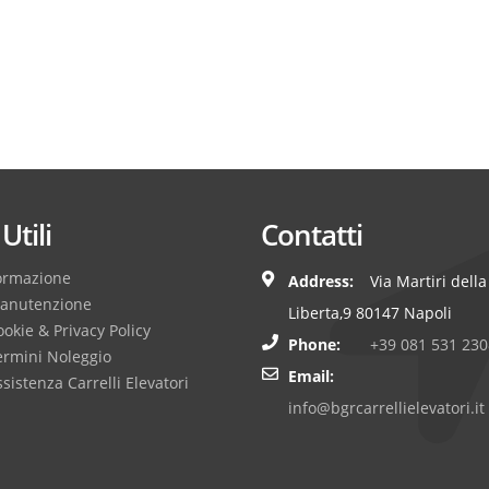
Utili
Contatti
ormazione
Address:
Via Martiri della
anutenzione
Liberta,9 80147 Napoli
okie & Privacy Policy
Phone:
+39 081 531 230
ermini Noleggio
Email:
sistenza Carrelli Elevatori
info@bgrcarrellielevatori.it