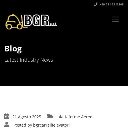
+39 081 5312308‬
Blog
Latest Industry News
21 Agosto 2025
piattaforme Aeree
Posted by
bgrcarrellielevatori