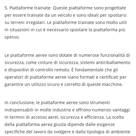
5. Piattaforme trainate: Queste piattaforme sono progettate
per essere trainate da un veicolo e sono ideali per spostarsi
su terreni irregolari. Le piattaforme trainate sono molto utili
in situazioni in cui è necessario spostare la piattaforma più
spesso.
Le piattaforme aeree sono dotate di numerose funzionalità di
sicurezza, come cinture di sicurezza, sistemi antiribaltamento
e dispositivi di controllo remoto. È fondamentale che gli
operatori di piattaforme aeree siano formati e certificati per
garantire un utilizzo sicuro e corretto di queste macchine.
In conclusione, le piattaforme aeree sono strumenti
indispensabili in molte industrie e offrono numerosi vantaggi
in termini di accesso aerei, sicurezza e efficienza. La scelta
della piattaforma aerea giusta dipende dalle esigenze
specifiche del lavoro da svolgere e dalla tipologia di ambiente