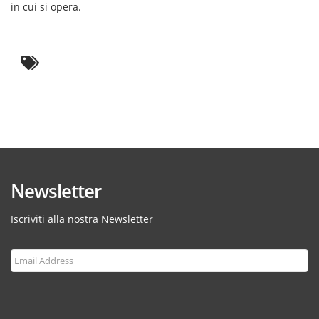
in cui si opera.
Newsletter
Iscriviti alla nostra Newsletter
Subscribe