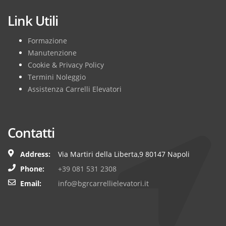
Link Utili
Formazione
Manutenzione
Cookie & Privacy Policy
Termini Noleggio
Assistenza Carrelli Elevatori
Contatti
Address:
Via Martiri della Liberta,9 80147 Napoli
Phone:
+39 081 531 2308
Email:
info@bgrcarrellielevatori.it