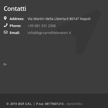
Contatti
Address:
Via Martiri della Liberta,9 80147 Napoli
Phone:
+39 081 531 2308
Email:
info@bgrcarrellielevatori.it
t>
© 2019
BGR S.R.L.
| P.iva: 08175601213 -
ApriUnSito