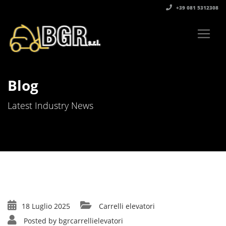
+39 081 5312308‬
Blog
Latest Industry News
18 Luglio 2025
Carrelli elevatori
Posted by
bgrcarrellielevatori