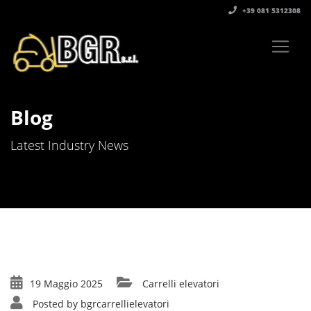
+39 081 5312308‬
Blog
Latest Industry News
19 Maggio 2025
Carrelli elevatori
Posted by
bgrcarrellielevatori