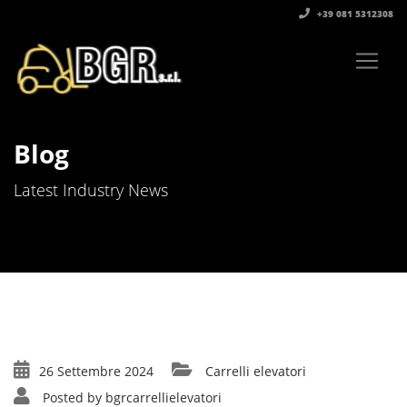
+39 081 5312308‬
Blog
Latest Industry News
26 Settembre 2024
Carrelli elevatori
Posted by
bgrcarrellielevatori